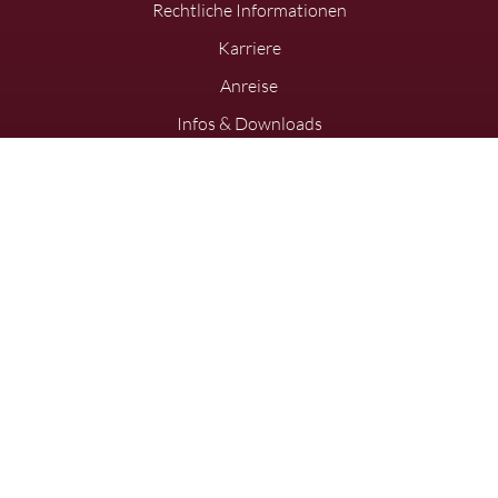
Rechtliche Informationen
Karriere
Anreise
Infos & Downloads
Newsletter
Ringhotel Sonneck in Bad Wörishofen