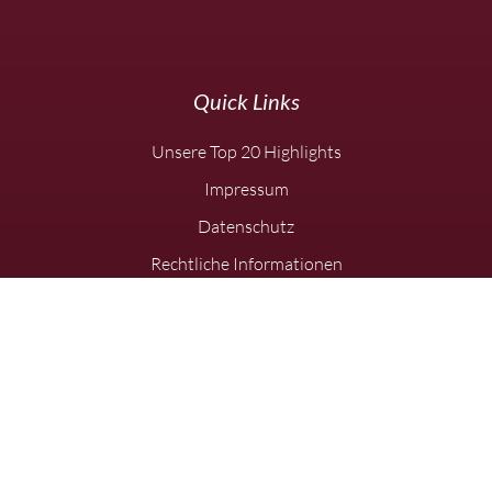
Quick Links
Unsere Top 20 Highlights
Impressum
Datenschutz
Rechtliche Informationen
Karriere
Anreise
Infos & Downloads
Newsletter
Ringhotel Sonneck in Bad Wörishofen